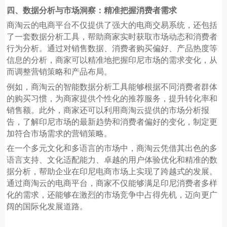
四、数据分析与市场洞察：精准把握消费者需求
商淘云的电商平台不仅提供了强大的电商交易系统，还包括
了一套数据分析工具，帮助商家实时获取市场动态和消费者
行为分析。通过对销售数据、消费者购买偏好、产品热度等
信息的分析，商家可以精准地把握印尼市场的需求变化，从
而调整营销策略和产品布局。
例如，商淘云的智能数据分析工具能够根据不同消费者群体
的购买习惯，为商家提供个性化的推荐服务，提升转化率和
销售额。此外，商家还可以利用商淘云提供的市场分析报
告，了解印尼市场的最新趋势和消费者偏好的变化，制定更
加符合市场需求的营销策略。
在一个多元文化和多语言的市场中，商淘云凭借其出色的多
语言支持、文化适配能力、卓越的用户体验优化和精准的数
据分析，帮助企业在印尼电商市场上实现了跨越式的发展。
通过商淘云的电商平台，商家不仅能够满足印尼消费者多样
化的需求，还能够在激烈的市场竞争中占得先机，迈向更广
阔的国际化发展道路。