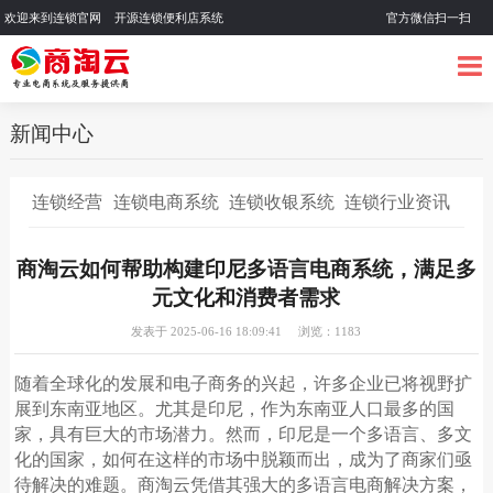
欢迎来到连锁官网 开源连锁便利店系统
官方微信扫一扫
新闻中心
连锁经营
连锁电商系统
连锁收银系统
连锁行业资讯
商淘云如何帮助构建印尼多语言电商系统，满足多
元文化和消费者需求
发表于 2025-06-16 18:09:41 浏览：1183
随着全球化的发展和电子商务的兴起，许多企业已将视野扩
展到东南亚地区。尤其是印尼，作为东南亚人口最多的国
家，具有巨大的市场潜力。然而，印尼是一个多语言、多文
化的国家，如何在这样的市场中脱颖而出，成为了商家们亟
待解决的难题。商淘云凭借其强大的多语言电商解决方案，