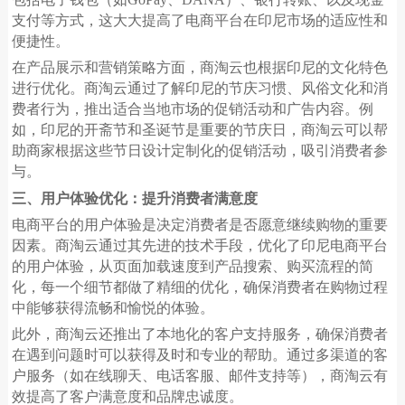
支付等方式，这大大提高了电商平台在印尼市场的适应性和
便捷性。
在产品展示和营销策略方面，商淘云也根据印尼的文化特色
进行优化。商淘云通过了解印尼的节庆习惯、风俗文化和消
费者行为，推出适合当地市场的促销活动和广告内容。例
如，印尼的开斋节和圣诞节是重要的节庆日，商淘云可以帮
助商家根据这些节日设计定制化的促销活动，吸引消费者参
与。
三、用户体验优化：提升消费者满意度
电商平台的用户体验是决定消费者是否愿意继续购物的重要
因素。商淘云通过其先进的技术手段，优化了印尼电商平台
的用户体验，从页面加载速度到产品搜索、购买流程的简
化，每一个细节都做了精细的优化，确保消费者在购物过程
中能够获得流畅和愉悦的体验。
此外，商淘云还推出了本地化的客户支持服务，确保消费者
在遇到问题时可以获得及时和专业的帮助。通过多渠道的客
户服务（如在线聊天、电话客服、邮件支持等），商淘云有
效提高了客户满意度和品牌忠诚度。