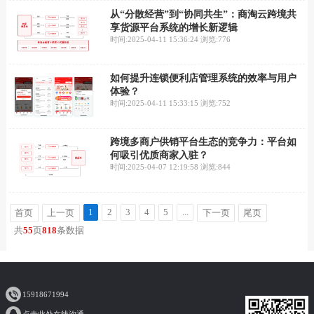
从“分散经营”到“协同共生”：商淘云跨境共
享货源平台系统的增长新逻辑
时间:2025-04-11 15:36:24
浏览:776
如何提升连锁便利店管理系统的效率与用户
体验？
时间:2025-04-11 15:33:15
浏览:752
跨境多商户供销平台生态的竞争力：平台如
何吸引优质商家入驻？
时间:2025-04-07 12:19:58
浏览:844
1
2
3
4
5
...
首页
上一页
下一页
尾页
共
55
页
818
条数据
15918671994