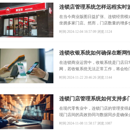
连锁店管理系统怎样远程实时
在当今商业版图日益扩张、连锁经营模
坐拥多家门店。然而，门店数量的增多
效，成为连锁企业掌舵者们亟待解决的
时间:2024-12-04 16:57:09
浏览:1124
连锁收银系统如何确保在断网
在连锁商业运营中，收银系统是门店日
网，若收银系统无法正常工作，将会给
经济损失。
时间:2024-11-22 20:46:26
浏览:1144
连锁门店管理系统如何支持多
在现代零售业中，连锁门店的管理变得
现门店间的高效协同与数据同步是确保
时间:2024-11-08 11:58:17
浏览:1087